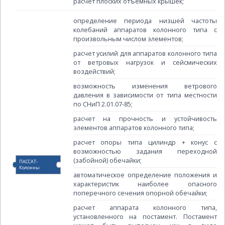
расчёт плоских отъемных крышек;
определение периода низшей частоты
колебаний аппаратов колонного типа с
произвольным числом элементов;
расчет усилий для аппаратов колонного типа
от ветровых нагрузок и сейсмических
воздействий;
возможность изменения ветрового
давления в зависимости от типа местности
по СНиП 2.01.07-85;
расчет на прочность и устойчивость
элементов аппаратов колонного типа;
расчет опоры типа цилиндр + конус с
возможностью задания переходной
(забойной) обечайки;
ПАССАТ-
Колонны
автоматическое определение положения и
характеристик наиболее опасного
поперечного сечения опорной обечайки;
расчет аппарата колонного типа,
установленного на постамент. Постамент