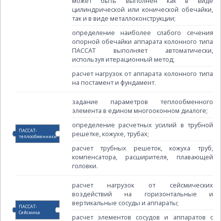
может быть выполнен как в виде
цилиндрической или конической обечайки,
так и в виде металлоконструкции;
определение наиболее слабого сечения
опорной обечайки аппарата колонного типа
ПАССАТ выполняет автоматически,
используя итерационный метод;
расчет нагрузок от аппарата колонного типа
на постамент и фундамент.
задание параметров теплообменного
элемента в едином многооконном диалоге;
определение расчетных усилий в трубной
ПАССАТ-
решетке, кожухе, трубах;
теплообменники
расчет трубных решеток, кожуха труб,
компенсатора, расширителя, плавающей
головки.
расчет нагрузок от сейсмических
воздействий на горизонтальные и
вертикальные сосуды и аппараты;
ПАССАТ-
Сейсмика
расчет элементов сосудов и аппаратов с