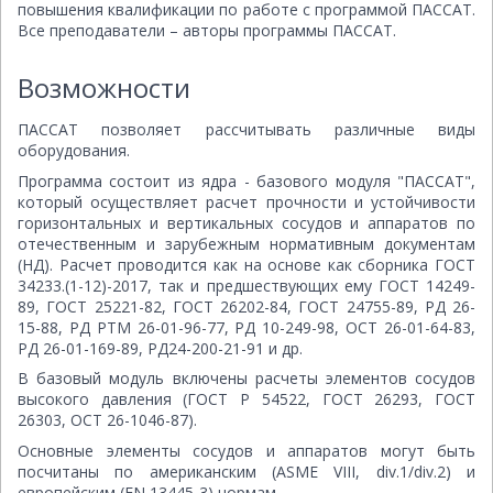
повышения квалификации по работе с программой ПАССАТ.
Все преподаватели – авторы программы ПАССАТ.
Возможности
ПАССАТ позволяет рассчитывать различные виды
оборудования.
Программа состоит из ядра - базового модуля "ПАССАТ",
который осуществляет расчет прочности и устойчивости
горизонтальных и вертикальных сосудов и аппаратов по
отечественным и зарубежным нормативным документам
(НД). Расчет проводится как на основе как сборника ГОСТ
34233.(1-12)-2017, так и предшествующих ему ГОСТ 14249-
89, ГОСТ 25221-82, ГОСТ 26202-84, ГОСТ 24755-89, РД 26-
15-88, РД РТМ 26-01-96-77, РД 10-249-98, ОСТ 26-01-64-83,
РД 26-01-169-89, РД24-200-21-91 и др.
В базовый модуль включены расчеты элементов сосудов
высокого давления (ГОСТ Р 54522, ГОСТ 26293, ГОСТ
26303, ОСТ 26-1046-87).
Основные элементы сосудов и аппаратов могут быть
посчитаны по американским (ASME VIII, div.1/div.2) и
европейским (EN 13445-3) нормам.