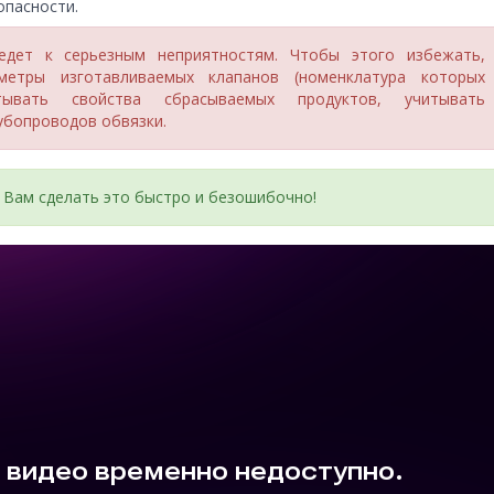
опасности.
едет к серьезным неприятностям. Чтобы этого избежать,
етры изготавливаемых клапанов (номенклатура которых
итывать свойства сбрасываемых продуктов, учитывать
убопроводов обвязки.
Вам сделать это быстро и безошибочно!