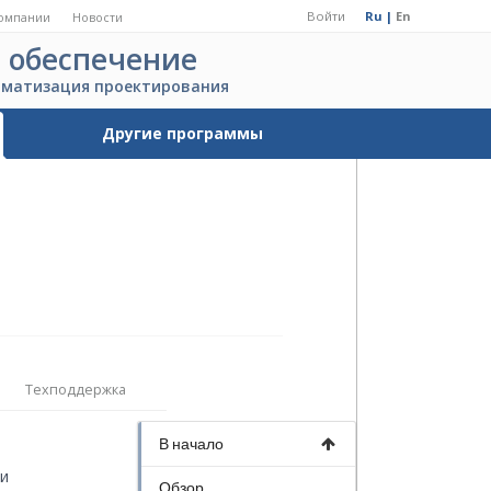
Войти
Ru |
En
омпании
Новости
 обеспечение
оматизация проектирования
Другие программы
Техподдержка
В начало
и
Обзор