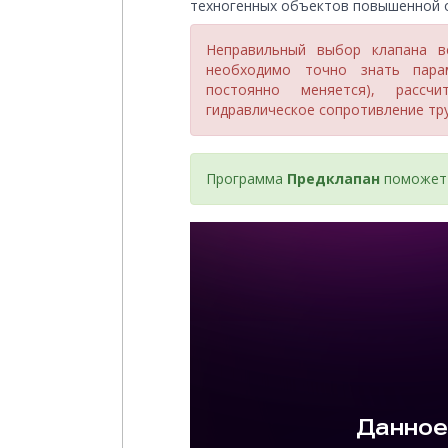
техногенных объектов повышенной 
Неправильный выбор клапана в
необходимо точно знать парам
постоянно меняется), рассч
гидравлическое сопротивление тр
Программа
Предклапан
поможет 