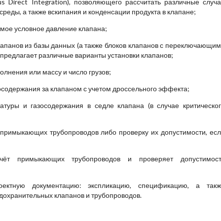
 Direct Integration), позволяющего рассчитать различные случ
реды, а также вскипания и конденсации продукта в клапане;
мое условное давление клапана;
лапанов из базы данных (а также блоков клапанов с переключающи
 предлагает различные варианты установки клапанов;
лнения или массу и число грузов;
осодержания за клапаном с учетом дроссельного эффекта;
атуры и газосодержания в седле клапана (в случае критическо
примыкающих трубопроводов либо проверку их допустимости, ес
счёт примыкающих трубопроводов и проверяет допустимост
оектную документацию: экспликацию, спецификацию, а такж
дохранительных клапанов и трубопроводов.