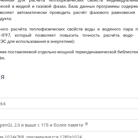
месей в жидкой и газовой фазах. База данных программы содерж
оляет автоматически проводить расчёт фазового равновесия 
дукта;
ного расчёта теплофизических свойств воды и водяного пара 
IF97, который позволяет повысить точность расчёта водо- 
С для использования в энергетике);
мме поставляемой отдельно мощной термодинамической библиоте
im.
ия
-64
penGL 2.0 и выше с 1Гб и более памяти
м 1024х768, рекомендуется 1280х1024