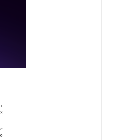
нт
ых
 с
го