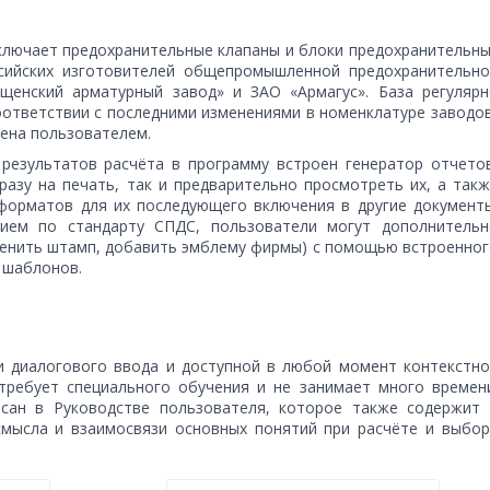
лючает предохранительные клапаны и блоки предохранительны
ссийских изготовителей общепромышленной предохранительно
щенский арматурный завод» и ЗАО «Армагус». База регулярн
оответствии с последними изменениями в номенклатуре заводо
ена пользователем.
 результатов расчёта в программу встроен генератор отчетов
азу на печать, так и предварительно просмотреть их, а так
форматов для их последующего включения в другие документы
ием по стандарту СПДС, пользователи могут дополнительн
менить штамп, добавить эмблему фирмы) с помощью встроенно
 шаблонов.
и диалогового ввода и доступной в любой момент контекстно
требует специального обучения и не занимает много времени
сан в Руководстве пользователя, которое также содержит 
мысла и взаимосвязи основных понятий при расчёте и выбор