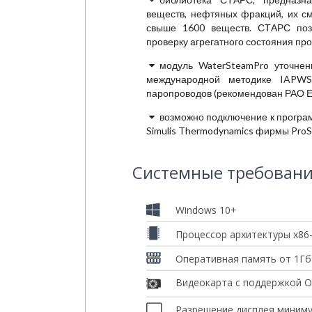
веществ, нефтяных фракций, их с
свыше 1600 веществ. СТАРС позв
проверку агрегатного состояния про
модуль WaterSteamPro уточнен
международной методике IAPWS-
паропроводов (рекомендован РАО ЕЭ
возможно подключение к програ
Simulis Thermodynamics фирмы ProS
Системные требован
Windows 10+
Процессор архитектуры x86
Оперативная память от 1Гб
Видеокарта c поддержкой O
Разрешение дисплея миниму