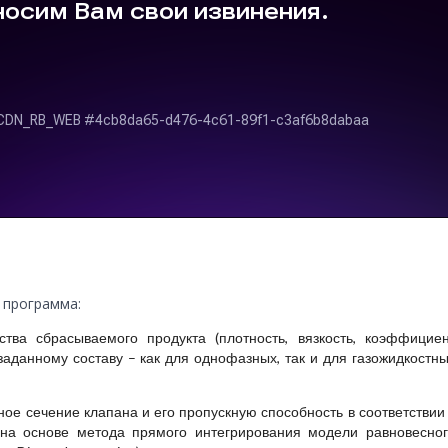
7 программа:
тва сбрасываемого продукта (плотность, вязкость, коэффицие
заданному составу – как для однофазных, так и для газожидкостн
ое сечение клапана и его пропускную способность в соответствии
 на основе метода прямого интегрирования модели равновесно