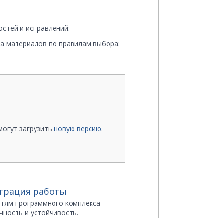
стей и исправлений:
а материалов по правилам выбора:
могут загрузить
новую версию
.
страция работы
оставляемых правил выбора
стям программного комплекса
чность и устойчивость.