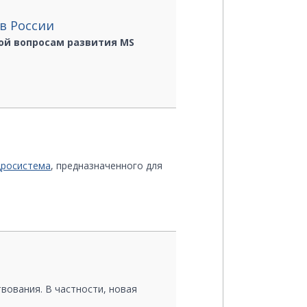
в России
ванием библиотеки GERG-2008,
ой вопросам развития MS
 продуктов.
анную версию программы.
дросистема
, предназначенного для
ям и изменениям программы.
нет-лицензию Гидросистема
нес-клубе exDynamics Club.
rosoft Dynamics CRM в России.
вования. В частности, новая