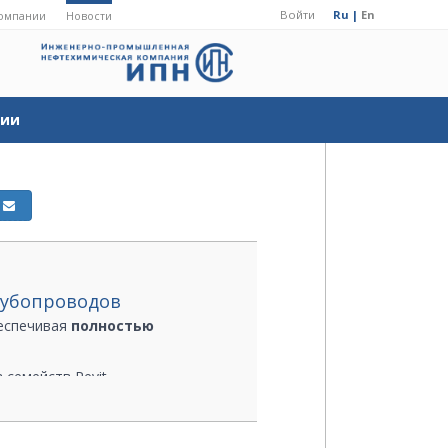
Войти
Ru |
En
омпании
Новости
ции
трубопроводов
беспечивая
полностью
семейств Revit.
truboprovod.ru
.
Мы хотим сделать