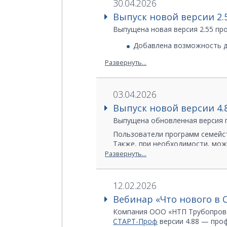
30.04.2026
инструмент идеальным для 
Выпуск новой версии 2
Выпущена новая версия 2.55 п
Добавлена возможность д
Развернуть...
03.04.2026
Выпуск новой версии 4
Выпущена обновленная версия 
Пользователи программ семейс
Также, при необходимости, мо
Развернуть...
12.02.2026
Вебинар «Что нового в 
Внесены многочисленные д
Компания ООО «НТП Трубопрово
материалов.
СТАРТ-Проф
версии 4.88 — про