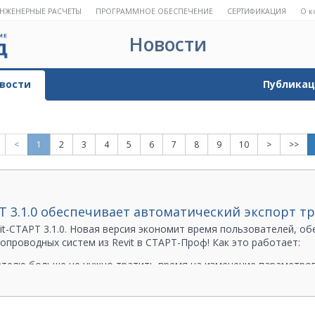
НЖЕНЕРНЫЕ РАСЧЕТЫ
ПРОГРАММНОЕ ОБЕСПЕЧЕНИЕ
СЕРТИФИКАЦИЯ
О к
Новости
вости
Публика
<
1
2
3
4
5
6
7
8
9
10
>
>>
РТ 3.1.0 обеспечивает автоматический экспорт 
it-СТАРТ 3.1.0. Новая версия экономит время пользователей, о
опроводных систем из Revit в СТАРТ-Проф! Как это работает:
телю больше не нужно тратить время на изменение параметров 
ополнительная настройка конфигурации данных не требуется.
ение и поделитесь с нами своим мнением – пишите нам на
cad@