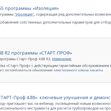
вас!
.55 программы «Изоляция»
рограммы
"Изоляция"
, содержащая ряд дополнительных возможно
обавления собственных дополнительных параметров для отбор
.88 R2 программы «СТАРТ-ПРОФ»
програмы Старт-Проф 4.88 R2.
Изменения:
тва «Старт-Проф» с действующим гарантийным обслуживанием 
жет потребоваться обновление
электронного ключа защиты
.
СТАРТ-Проф 4.88»: ключевые улучшения и демон
ополнения и изменения в состав базы данных мате-риалов и п
д» приглашает вас на вебинар, посвящённый новым возможно
фессионального инструмента для расчёта трубопроводов на про